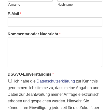
Vorname
Nachname
E-Mail
*
Kommentar oder Nachricht
*
D
DSGVO-Einverständnis
*
S
Ich habe die
Datenschutzerklärung
zur Kenntnis
G
V
genommen. Ich stimme zu, dass meine Angaben und
O
Daten zur Beantwortung meiner Anfrage elektronisch
-
erhoben und gespeichert werden. Hinweis: Sie
E
i
können Ihre Einwilligung jederzeit für die Zukunft per