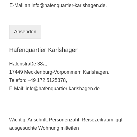
n
E-Mail an info@hafenquartier-karlshagen.de.
v
e
r
s
Absenden
t
ä
n
Hafenquartier Karlshagen
d
n
i
Hafenstraße 38a,
s
17449 Mecklenburg-Vorpommern Karlshagen,
o
Telefon: +49 172 5125378,
d
e
E-Mail: info@hafenquartier-karlshagen.de
r
E
-
M
a
Wichtig: Anschrift, Personenzahl, Reisezeitraum, ggf.
i
ausgesuchte Wohnung mitteilen
l